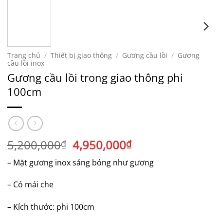
Trang chủ
/
Thiết bị giao thông
/
Gương cầu lồi
/
Gương
cầu lồi inox
Gương cầu lồi trong giao thông phi
100cm
Giá
Giá
5,200,000
4,950,000
₫
₫
gốc
hiện
– Mặt gương inox sáng bóng như gương
là:
tại
5,200,000₫.
là:
– Có mái che
4,950,000₫.
– Kích thước: phi 100cm