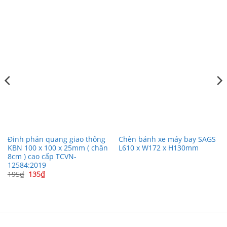
Đinh phản quang giao thông
Chèn bánh xe máy bay SAGS
KBN 100 x 100 x 25mm ( chân
L610 x W172 x H130mm
8cm ) cao cấp TCVN-
12584:2019
Giá
Giá
195
₫
135
₫
gốc
hiện
là:
tại
195₫.
là:
135₫.