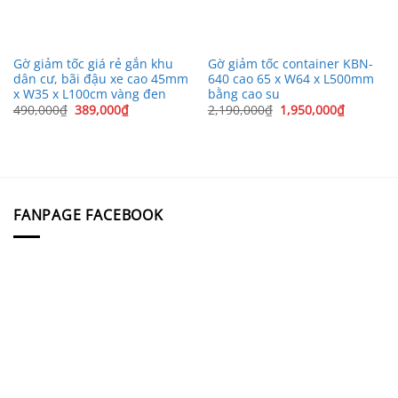
Gờ giảm tốc giá rẻ gắn khu
Gờ giảm tốc container KBN-
dân cư, bãi đậu xe cao 45mm
640 cao 65 x W64 x L500mm
x W35 x L100cm vàng đen
bằng cao su
Giá
Giá
Giá
Giá
490,000
₫
389,000
₫
2,190,000
₫
1,950,000
₫
gốc
hiện
gốc
hiện
là:
tại
là:
tại
490,000₫.
là:
2,190,000₫.
là:
389,000₫.
1,950,00
FANPAGE FACEBOOK