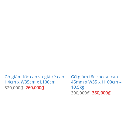
Gờ giảm tốc cao su giá rẻ cao
Gờ giảm tốc cao su cao
H4cm x W35cm x L100cm
45mm x W35 x H100cm –
10,5kg
Giá
Giá
320,000
₫
260,000
₫
gốc
hiện
Giá
Giá
390,000
₫
350,000
₫
là:
tại
gốc
hiện
320,000₫.
là:
là:
tại
260,000₫.
390,000₫.
là:
350,000₫.