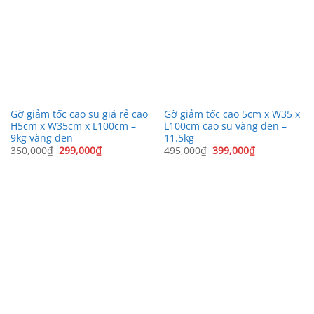
Gờ giảm tốc cao su giá rẻ cao
Gờ giảm tốc cao 5cm x W35 x
H5cm x W35cm x L100cm –
L100cm cao su vàng đen –
9kg vàng đen
11.5kg
Giá
Giá
Giá
Giá
350,000
₫
299,000
₫
495,000
₫
399,000
₫
gốc
hiện
gốc
hiện
là:
tại
là:
tại
350,000₫.
là:
495,000₫.
là:
299,000₫.
399,000₫.