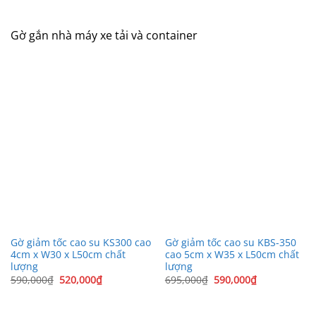
Gờ gắn nhà máy xe tải và container
Gờ giảm tốc cao su KS300 cao
Gờ giảm tốc cao su KBS-350
4cm x W30 x L50cm chất
cao 5cm x W35 x L50cm chất
lượng
lượng
Giá
Giá
Giá
Giá
590,000
₫
520,000
₫
695,000
₫
590,000
₫
gốc
hiện
gốc
hiện
là:
tại
là:
tại
590,000₫.
là:
695,000₫.
là:
520,000₫.
590,000₫.