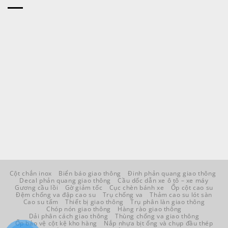
Cột chắn inox
Biển báo giao thông
Đinh phản quang giao thông
Decal phản quang giao thông
Cầu dốc dẫn xe ô tô – xe máy
Gương cầu lồi
Gờ giảm tốc
Cục chèn bánh xe
Ốp cột cao su
Đệm chống va đập cao su
Trụ chống va
Thảm cao su lót sàn
Cao su tấm
Thiết bị giao thông
Trụ phân làn giao thông
Chóp nón giao thông
Hàng rào giao thông
Dải phân cách giao thông
Thùng chống va giao thông
Ốp bảo vệ cột kệ kho hàng
Nắp nhựa bịt ống và chụp đầu thép