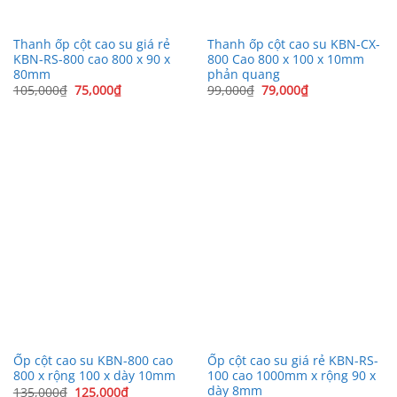
Thanh ốp cột cao su giá rẻ
Thanh ốp cột cao su KBN-CX-
KBN-RS-800 cao 800 x 90 x
800 Cao 800 x 100 x 10mm
80mm
phản quang
Giá
Giá
Giá
Giá
105,000
₫
75,000
₫
99,000
₫
79,000
₫
gốc
hiện
gốc
hiện
là:
tại
là:
tại
105,000₫.
là:
99,000₫.
là:
75,000₫.
79,000₫.
Ốp cột cao su KBN-800 cao
Ốp cột cao su giá rẻ KBN-RS-
800 x rộng 100 x dày 10mm
100 cao 1000mm x rộng 90 x
dày 8mm
Giá
Giá
135,000
₫
125,000
₫