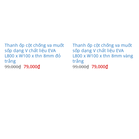
Thanh ốp cột chống va muốt
Thanh ốp cột chống va muốt
sốp dạng V chất liệu EVA
sốp dạng V chất liệu EVA
L800 x W100 x thn 8mm đỏ
L800 x W100 x thn 8mm vàng
trắng
trắng
Giá
Giá
Giá
Giá
99,000
₫
79,000
₫
99,000
₫
79,000
₫
gốc
hiện
gốc
hiện
là:
tại
là:
tại
99,000₫.
là:
99,000₫.
là:
79,000₫.
79,000₫.