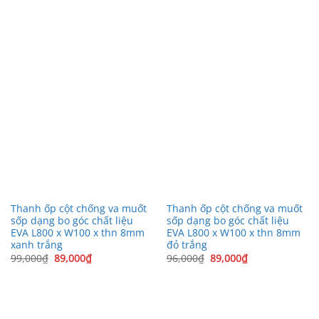
165,000₫.
là:
là:
tại
135,000₫.
99,000₫.
là:
89,000₫.
Thanh ốp cột chống va muốt
Thanh ốp cột chống va muốt
sốp dạng bo góc chất liệu
sốp dạng bo góc chất liệu
EVA L800 x W100 x thn 8mm
EVA L800 x W100 x thn 8mm
xanh trắng
đỏ trắng
Giá
Giá
Giá
Giá
99,000
₫
89,000
₫
96,000
₫
89,000
₫
gốc
hiện
gốc
hiện
là:
tại
là:
tại
99,000₫.
là:
96,000₫.
là:
89,000₫.
89,000₫.