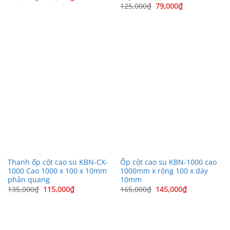
gốc
hiện
Giá
Giá
125,000
₫
79,000
₫
là:
tại
gốc
hiện
135,000₫.
là:
là:
tại
125,000₫.
125,000₫.
là:
79,000₫.
Thanh ốp cột cao su KBN-CX-
Ốp cột cao su KBN-1000 cao
1000 Cao 1000 x 100 x 10mm
1000mm x rộng 100 x dày
phản quang
10mm
Giá
Giá
Giá
Giá
135,000
₫
115,000
₫
165,000
₫
145,000
₫
gốc
hiện
gốc
hiện
là:
tại
là:
tại
135,000₫.
là:
165,000₫.
là:
115,000₫.
145,000₫.