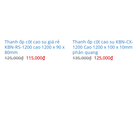
Thanh ốp cột cao su giá rẻ
Thanh ốp cột cao su KBN-CX-
KBN-RS-1200 cao 1200 x 90 x
1200 Cao 1200 x 100 x 10mm
80mm
phản quang
Giá
Giá
Giá
Giá
125,000
₫
115,000
₫
135,000
₫
125,000
₫
gốc
hiện
gốc
hiện
là:
tại
là:
tại
125,000₫.
là:
135,000₫.
là:
115,000₫.
125,000₫.