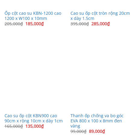
Ốp cột cao su KBN-1200 cao
Cao su ốp cột tròn rộng 20cm
1200 x W100 x 10mm
x dày 1.5cm
Giá
Giá
Giá
Giá
205,000
₫
185,000
₫
395,000
₫
285,000
₫
gốc
hiện
gốc
hiện
là:
tại
là:
tại
205,000₫.
là:
395,000₫.
là:
185,000₫.
285,000₫.
Cao su ốp cột KBN900 cao
Thanh ốp chống va bo góc
90cm x rộng 10cm x dày 1cm
EVA 800 x 100 x 8mm đen
vàng
Giá
Giá
165,000
₫
135,000
₫
gốc
hiện
Giá
Giá
99,000
₫
89,000
₫
là:
tại
gốc
hiện