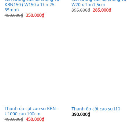
KBN150 ( W150 x Thn 25-
W20 x Thn1.5cm
35mm)
Giá
Giá
395,000
₫
285,000
₫
gốc
hiện
Giá
Giá
450,000
₫
350,000
₫
là:
tại
gốc
hiện
395,000₫.
là:
là:
tại
285,000₫.
450,000₫.
là:
350,000₫.
Thanh ốp cột cao su KBN-
Thanh ốp cột cao su I10
U1000 cao 100cm
390,000
₫
Giá
Giá
490,000
₫
450,000
₫
gốc
hiện
là:
tại
490,000₫.
là:
450,000₫.