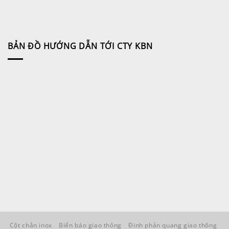
BẢN ĐỒ HƯỚNG DẪN TỚI CTY KBN
Cột chắn inox
Biển báo giao thông
Đinh phản quang giao thông