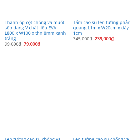
Thanh ốp cột chống va muốt
Tấm cao su len tường phản
sốp dạng V chất liệu EVA
quang L1m x W20cm x dày
L800 x W100 x thn 8mm xanh
1cm
trắng
Giá
Giá
345,000
₫
239,000
₫
gốc
hiện
Giá
Giá
99,000
₫
79,000
₫
là:
tại
gốc
hiện
345,000₫.
là:
là:
tại
239,000₫.
99,000₫.
là:
79,000₫.
Len tường cao su chống va
Len tường cao su chống va