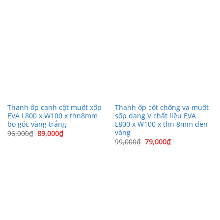
Thanh ốp cạnh cột muốt xốp
Thanh ốp cột chống va muốt
EVA L800 x W100 x thn8mm
sốp dạng V chất liệu EVA
bo góc vàng trắng
L800 x W100 x thn 8mm đen
vàng
Giá
Giá
96,000
₫
89,000
₫
gốc
hiện
Giá
Giá
99,000
₫
79,000
₫
là:
tại
gốc
hiện
96,000₫.
là:
là:
tại
89,000₫.
99,000₫.
là:
79,000₫.