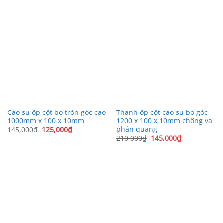
Cao su ốp cột bo tròn góc cao
Thanh ốp cột cao su bo góc
1000mm x 100 x 10mm
1200 x 100 x 10mm chống va
phản quang
Giá
Giá
145,000
₫
125,000
₫
gốc
hiện
Giá
Giá
210,000
₫
145,000
₫
là:
tại
gốc
hiện
145,000₫.
là:
là:
tại
125,000₫.
210,000₫.
là:
145,000₫.