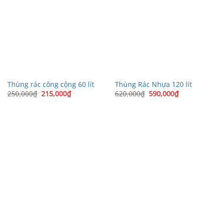
Thùng rác công cộng 60 lít
Thùng Rác Nhựa 120 lít
Giá
Giá
Giá
Giá
250,000
₫
215,000
₫
620,000
₫
590,000
₫
gốc
hiện
gốc
hiện
là:
tại
là:
tại
250,000₫.
là:
620,000₫.
là:
215,000₫.
590,000₫.