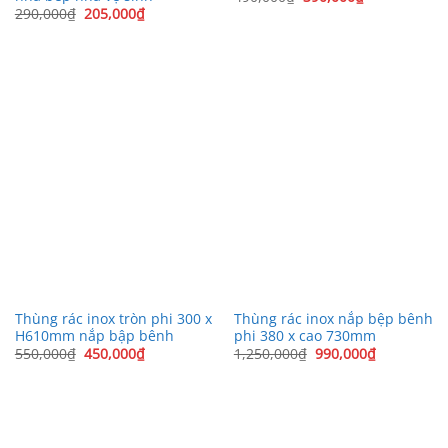
gốc
hiện
Giá
Giá
290,000
₫
205,000
₫
là:
tại
gốc
hiện
490,000₫.
là:
là:
tại
390,000₫.
290,000₫.
là:
205,000₫.
Thùng rác inox tròn phi 300 x
Thùng rác inox nắp bệp bênh
H610mm nắp bập bênh
phi 380 x cao 730mm
Giá
Giá
Giá
Giá
550,000
₫
450,000
₫
1,250,000
₫
990,000
₫
gốc
hiện
gốc
hiện
là:
tại
là:
tại
550,000₫.
là:
1,250,000₫.
là:
450,000₫.
990,000₫.