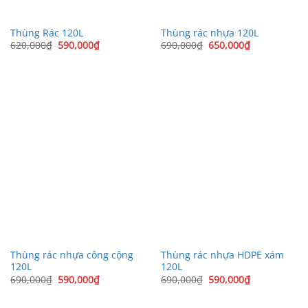
Thùng Rác 120L
Thùng rác nhựa 120L
Giá
Giá
Giá
Giá
620,000
₫
590,000
₫
690,000
₫
650,000
₫
gốc
hiện
gốc
hiện
là:
tại
là:
tại
620,000₫.
là:
690,000₫.
là:
590,000₫.
650,000₫.
Thùng rác nhựa công cộng
Thùng rác nhựa HDPE xám
120L
120L
Giá
Giá
Giá
Giá
690,000
₫
590,000
₫
690,000
₫
590,000
₫
gốc
hiện
gốc
hiện
là:
tại
là:
tại
690,000₫.
là:
690,000₫.
là: