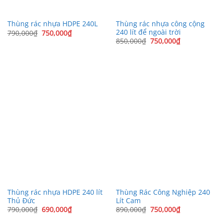
Thùng rác nhựa công cộng
Thùng rác nhựa HDPE 240L
240 lít để ngoài trời
Giá
Giá
790,000
₫
750,000
₫
gốc
hiện
Giá
Giá
850,000
₫
750,000
₫
là:
tại
gốc
hiện
790,000₫.
là:
là:
tại
750,000₫.
850,000₫.
là:
750,000₫.
Thùng rác nhựa HDPE 240 lít
Thùng Rác Công Nghiệp 240
Thủ Đức
Lít Cam
Giá
Giá
Giá
Giá
790,000
₫
690,000
₫
890,000
₫
750,000
₫
gốc
hiện
gốc
hiện
là:
tại
là:
tại