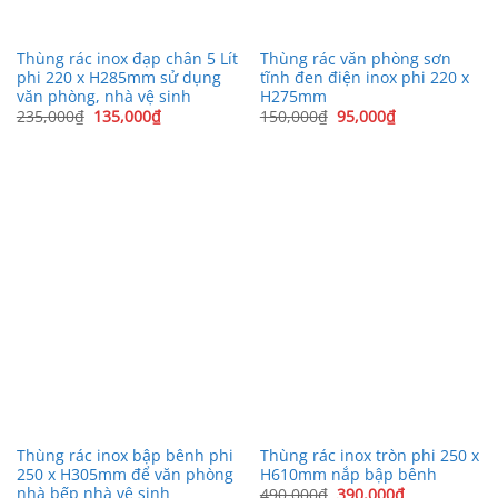
Thùng rác inox đạp chân 5 Lít
Thùng rác văn phòng sơn
phi 220 x H285mm sử dụng
tĩnh đen điện inox phi 220 x
văn phòng, nhà vệ sinh
H275mm
Giá
Giá
Giá
Giá
235,000
₫
135,000
₫
150,000
₫
95,000
₫
gốc
hiện
gốc
hiện
là:
tại
là:
tại
235,000₫.
là:
150,000₫.
là:
135,000₫.
95,000₫.
Thùng rác inox bập bênh phi
Thùng rác inox tròn phi 250 x
250 x H305mm để văn phòng
H610mm nắp bập bênh
nhà bếp nhà vệ sinh
Giá
Giá
490,000
₫
390,000
₫