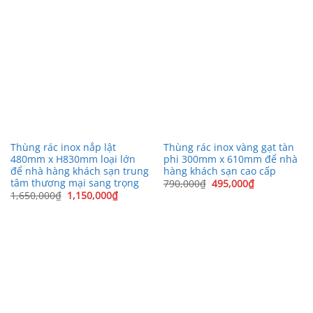
Thùng rác inox nắp lật
Thùng rác inox vàng gạt tàn
480mm x H830mm loại lớn
phi 300mm x 610mm để nhà
để nhà hàng khách sạn trung
hàng khách sạn cao cấp
tâm thương mại sang trọng
Giá
Giá
790,000
₫
495,000
₫
gốc
hiện
Giá
Giá
1,650,000
₫
1,150,000
₫
là:
tại
gốc
hiện
790,000₫.
là:
là:
tại
495,000₫.
1,650,000₫.
là:
1,150,000₫.