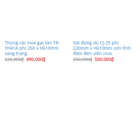
Thùng rác inox gạt tàn TR-
Sọt đựng dù CJ-25 phi
YH41A phi 250 x H610mm
220mm x H610mm sơn tĩnh
sang trọng
điện đen viền inox
Giá
Giá
Giá
Giá
520,000
₫
490,000
₫
550,000
₫
500,000
₫
gốc
hiện
gốc
hiện
là:
tại
là:
tại
520,000₫.
là:
550,000₫.
là:
490,000₫.
500,000₫.