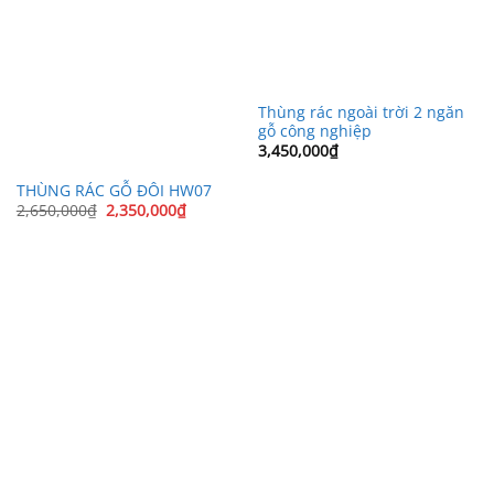
Thùng rác ngoài trời 2 ngăn
gỗ công nghiệp
3,450,000
₫
THÙNG RÁC GỖ ĐÔI HW07
Giá
Giá
2,650,000
₫
2,350,000
₫
gốc
hiện
là:
tại
2,650,000₫.
là:
2,350,000₫.