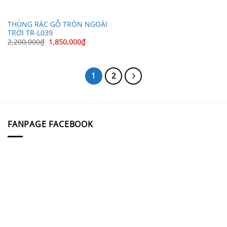
THÙNG RÁC GỖ TRÒN NGOÀI
TRỜI TR-L039
Giá
Giá
2,200,000
₫
1,850,000
₫
gốc
hiện
là:
tại
2,200,000₫.
là:
1,850,000₫.
1
2
FANPAGE FACEBOOK