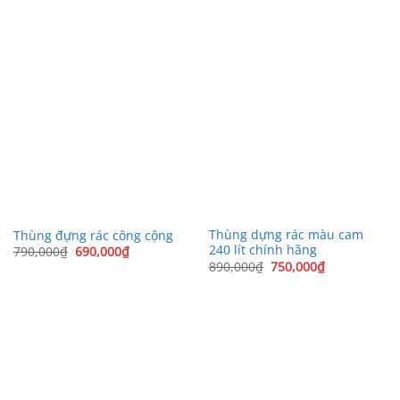
590,000₫.
590,000₫.
Thùng dựng rác màu cam
Thùng đựng rác công cộng
240 lít chính hãng
Giá
Giá
790,000
₫
690,000
₫
gốc
hiện
Giá
Giá
890,000
₫
750,000
₫
là:
tại
gốc
hiện
790,000₫.
là:
là:
tại
690,000₫.
890,000₫.
là:
750,000₫.