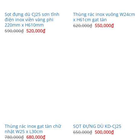
Sọt đựng dù CJ25 sơn tĩnh
Thùng rác inox vuông W24cm
điện inox viền vàng phi
x H61cm gạt tàn
220mm x H610mm
Giá
Giá
620,000
₫
550,000
₫
gốc
hiện
Giá
Giá
590,000
₫
520,000
₫
là:
tại
gốc
hiện
620,000₫.
là:
là:
tại
550,000₫.
590,000₫.
là:
520,000₫.
Thùng rác inox gạt tàn chữ
SỌT ĐỰNG DÙ KD-CJ25
nhật W25 x L30cm
Giá
Giá
650,000
₫
500,000
₫
gốc
hiện
Giá
Giá
780,000
₫
680,000
₫
là:
tại