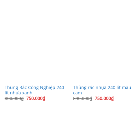
790,000₫.
là:
890,000₫.
là:
690,000₫.
750,000₫.
Thùng Rác Công Nghiệp 240
Thùng rác nhựa 240 lít màu
lít nhựa xanh
cam
Giá
Giá
Giá
Giá
800,000
₫
750,000
₫
890,000
₫
750,000
₫
gốc
hiện
gốc
hiện
là:
tại
là:
tại
800,000₫.
là:
890,000₫.
là:
750,000₫.
750,000₫.