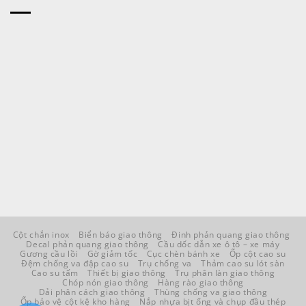
Cột chắn inox
Biển báo giao thông
Đinh phản quang giao thông
Decal phản quang giao thông
Cầu dốc dẫn xe ô tô – xe máy
Gương cầu lồi
Gờ giảm tốc
Cục chèn bánh xe
Ốp cột cao su
Đệm chống va đập cao su
Trụ chống va
Thảm cao su lót sàn
Cao su tấm
Thiết bị giao thông
Trụ phân làn giao thông
Chóp nón giao thông
Hàng rào giao thông
Dải phân cách giao thông
Thùng chống va giao thông
Ốp bảo vệ cột kệ kho hàng
Nắp nhựa bịt ống và chụp đầu thép