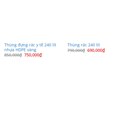
Thùng đựng rác y tế 240 lít
Thùng rác 240 lít
nhựa HDPE vàng
Giá
Giá
790,000
₫
690,000
₫
gốc
hiện
Giá
Giá
850,000
₫
750,000
₫
là:
tại
gốc
hiện
790,000₫.
là:
là:
tại
690,000₫.
850,000₫.
là:
750,000₫.