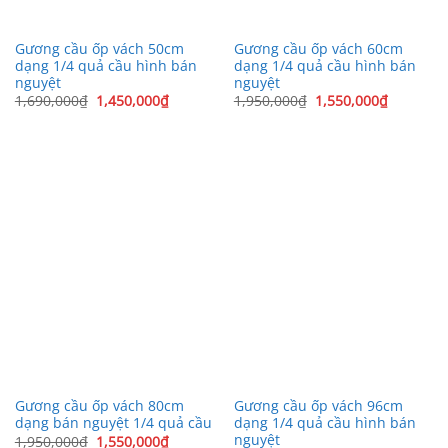
Gương cầu ốp vách 50cm
Gương cầu ốp vách 60cm
dạng 1/4 quả cầu hình bán
dạng 1/4 quả cầu hình bán
nguyệt
nguyệt
Giá
Giá
Giá
Giá
1,690,000
₫
1,450,000
₫
1,950,000
₫
1,550,000
₫
gốc
hiện
gốc
hiện
là:
tại
là:
tại
1,690,000₫.
là:
1,950,000₫.
là:
1,450,000₫.
1,550,00
Gương cầu ốp vách 80cm
Gương cầu ốp vách 96cm
dạng bán nguyệt 1/4 quả cầu
dạng 1/4 quả cầu hình bán
nguyệt
Giá
Giá
1,950,000
₫
1,550,000
₫