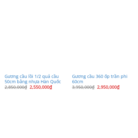
Gương cầu lồi 1/2 quả cầu
Gương cầu 360 ốp trần phi
50cm bằng nhựa Hàn Quốc
60cm
Giá
Giá
Giá
Giá
2,850,000
₫
2,550,000
₫
3,950,000
₫
2,950,000
₫
gốc
hiện
gốc
hiện
là:
tại
là:
tại
2,850,000₫.
là:
3,950,000₫.
là:
2,550,000₫.
2,950,00