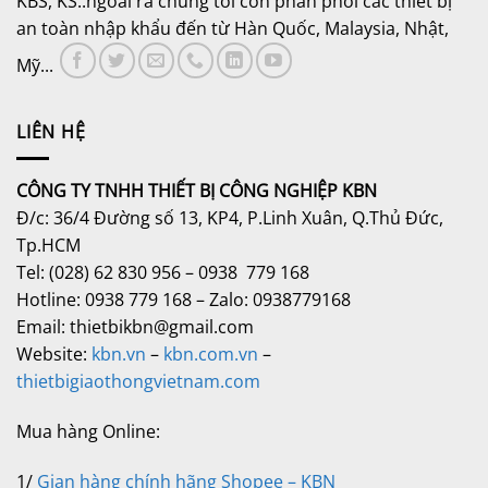
KBS, KS..ngoài ra chúng tôi còn phân phối các thiết bị
an toàn nhập khẩu đến từ Hàn Quốc, Malaysia, Nhật,
Mỹ...
LIÊN HỆ
CÔNG TY TNHH THIẾT BỊ CÔNG NGHIỆP KBN
Đ/c: 36/4 Đường số 13, KP4, P.Linh Xuân, Q.Thủ Đức,
Tp.HCM
Tel: (028) 62 830 956 – 0938 779 168
Hotline: 0938 779 168 – Zalo: 0938779168
Email: thietbikbn@gmail.com
Website:
kbn.vn
–
kbn.com.vn
–
thietbigiaothongvietnam.com
Mua hàng Online:
1/
Gian hàng chính hãng Shopee – KBN