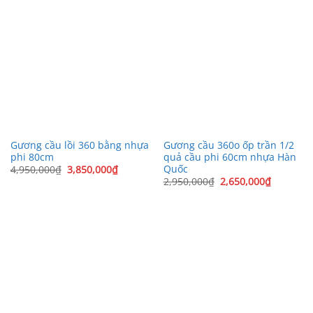
Gương cầu lồi 360 bằng nhựa
Gương cầu 360o ốp trần 1/2
phi 80cm
quả cầu phi 60cm nhựa Hàn
Quốc
Giá
Giá
4,950,000
₫
3,850,000
₫
gốc
hiện
Giá
Giá
2,950,000
₫
2,650,000
₫
là:
tại
gốc
hiện
4,950,000₫.
là:
là:
tại
3,850,000₫.
2,950,000₫.
là:
2,650,00