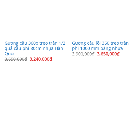
Gương cầu 360o treo trần 1/2
Gương cầu lồi 360 treo trần
quả cầu phi 80cm nhựa Hàn
phi 1000 mm bằng nhựa
Quốc
Giá
Giá
3,900,000
₫
3,650,000
₫
gốc
hiện
Giá
Giá
3,650,000
₫
3,240,000
₫
là:
tại
gốc
hiện
3,900,000₫.
là:
là:
tại
3,650,00
3,650,000₫.
là:
3,240,000₫.