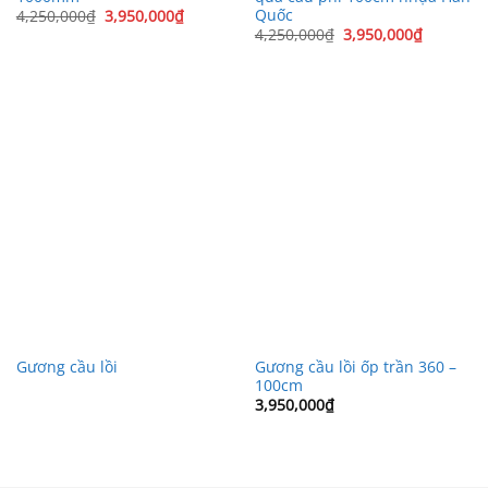
Quốc
Giá
Giá
4,250,000
₫
3,950,000
₫
gốc
hiện
Giá
Giá
4,250,000
₫
3,950,000
₫
là:
tại
gốc
hiện
4,250,000₫.
là:
là:
tại
3,950,000₫.
4,250,000₫.
là:
3,950,00
Gương cầu lồi ốp trần 360 –
Gương cầu lồi
100cm
3,950,000
₫