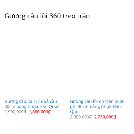
Gương cầu lồi 360 treo trần
Gương cầu lồi 1/2 quả cầu
Gương cầu lồi ốp trần 360o
30cm bằng nhựa Hàn Quốc
phi 40cm bằng nhựa Hàn
Quốc
Giá
Giá
1,990,000
₫
1,890,000
₫
gốc
hiện
Giá
Giá
2,350,000
₫
2,250,000
₫
là:
tại
gốc
hiện
1,990,000₫.
là:
là:
tại
1,890,000₫.
2,350,000₫.
là:
2,250,00