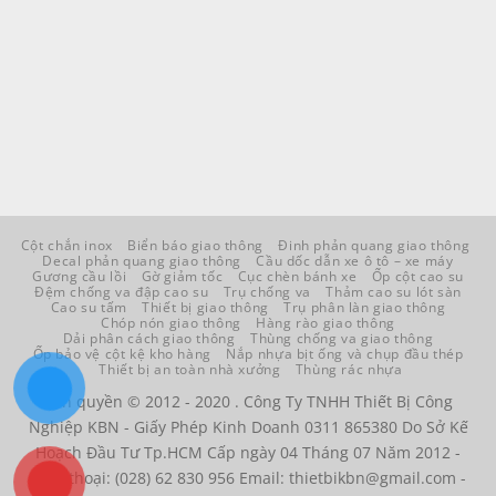
Cột chắn inox
Biển báo giao thông
Đinh phản quang giao thông
Decal phản quang giao thông
Cầu dốc dẫn xe ô tô – xe máy
Gương cầu lồi
Gờ giảm tốc
Cục chèn bánh xe
Ốp cột cao su
Đệm chống va đập cao su
Trụ chống va
Thảm cao su lót sàn
Cao su tấm
Thiết bị giao thông
Trụ phân làn giao thông
Chóp nón giao thông
Hàng rào giao thông
Dải phân cách giao thông
Thùng chống va giao thông
Ốp bảo vệ cột kệ kho hàng
Nắp nhựa bịt ống và chụp đầu thép
Thiết bị an toàn nhà xưởng
Thùng rác nhựa
Bản quyền © 2012 - 2020 . Công Ty TNHH Thiết Bị Công
Nghiệp KBN - Giấy Phép Kinh Doanh 0311 865380 Do Sở Kế
Hoạch Đầu Tư Tp.HCM Cấp ngày 04 Tháng 07 Năm 2012 -
Điện thoại: (028) 62 830 956 Email: thietbikbn@gmail.com -