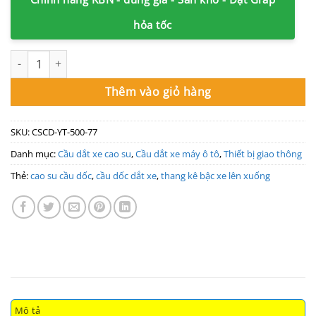
hỏa tốc
Cầu dốc cho xe lên xuống bằng cao su cao 8cm x 280 x 500mm s
Thêm vào giỏ hàng
SKU:
CSCD-YT-500-77
Danh mục:
Cầu dắt xe cao su
,
Cầu dắt xe máy ô tô
,
Thiết bị giao thông
Thẻ:
cao su cầu dốc
,
cầu dốc dắt xe
,
thang kê bậc xe lên xuống
Mô tả