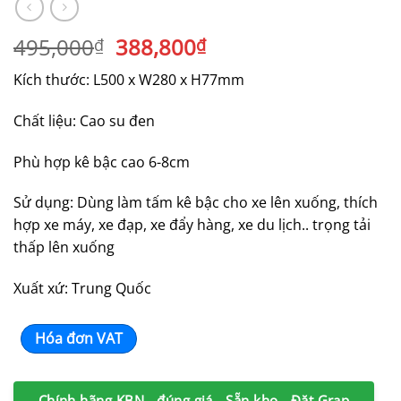
Giá
Giá
495,000
388,800
₫
₫
gốc
hiện
Kích thước: L500 x W280 x H77mm
là:
tại
495,000₫.
là:
Chất liệu: Cao su đen
388,800₫.
Phù hợp kê bậc cao 6-8cm
Sử dụng: Dùng làm tấm kê bậc cho xe lên xuống, thích
hợp xe máy, xe đạp, xe đẩy hàng, xe du lịch.. trọng tải
thấp lên xuống
Xuất xứ: Trung Quốc
Hóa đơn VAT
Chính hãng KBN - đúng giá - Sẵn kho - Đặt Grap