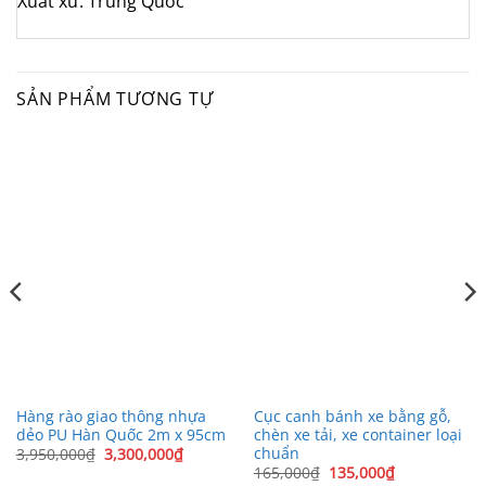
Xuất xứ: Trung Quốc
SẢN PHẨM TƯƠNG TỰ
Hàng rào giao thông nhựa
Cục canh bánh xe bằng gỗ,
dẻo PU Hàn Quốc 2m x 95cm
chèn xe tải, xe container loại
chuẩn
Giá
Giá
3,950,000
₫
3,300,000
₫
gốc
hiện
Giá
Giá
165,000
₫
135,000
₫
là:
tại
gốc
hiện