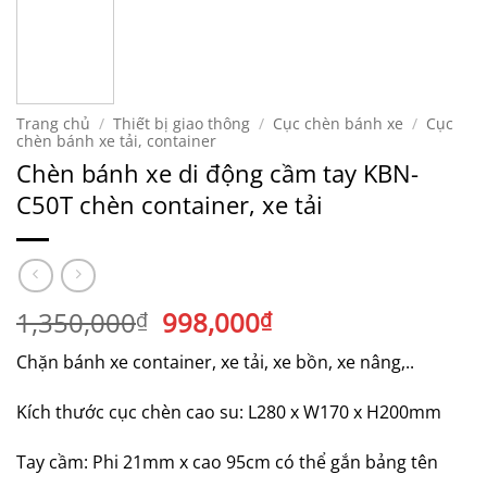
Trang chủ
/
Thiết bị giao thông
/
Cục chèn bánh xe
/
Cục
chèn bánh xe tải, container
Chèn bánh xe di động cầm tay KBN-
C50T chèn container, xe tải
Giá
Giá
1,350,000
998,000
₫
₫
gốc
hiện
Chặn bánh xe container, xe tải, xe bồn, xe nâng,..
là:
tại
1,350,000₫.
là:
Kích thước cục chèn cao su: L280 x W170 x H200mm
998,000₫.
Tay cầm: Phi 21mm x cao 95cm có thể gắn bảng tên