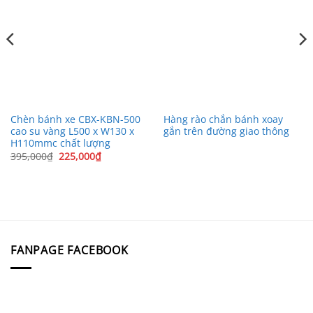
Chèn bánh xe CBX-KBN-500
Hàng rào chắn bánh xoay
cao su vàng L500 x W130 x
gắn trên đường giao thông
H110mmc chất lượng
Giá
Giá
395,000
₫
225,000
₫
gốc
hiện
là:
tại
395,000₫.
là:
225,000₫.
FANPAGE FACEBOOK