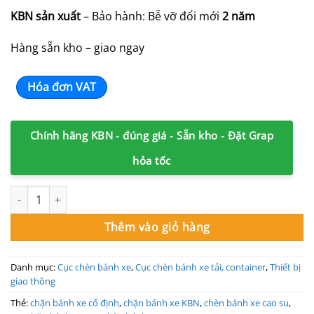
KBN sản xuất
– Bảo hành: Bễ vỡ đổi mới
2 năm
Hàng sẵn kho – giao ngay
Hóa đơn VAT
Chính hãng KBN - đúng giá - Sẵn kho - Đặt Grap
hỏa tốc
Chèn bánh xe di động cầm tay KBN-C50T chèn container, xe tải 
Thêm vào giỏ hàng
Danh mục:
Cục chèn bánh xe
,
Cục chèn bánh xe tải, container
,
Thiết bị
giao thông
Thẻ:
chặn bánh xe cố định
,
chặn bánh xe KBN
,
chèn bánh xe cao su
,