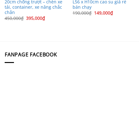
20cm chống trượt – chèn xe
L56 x H10cm cao su giá rẻ
tải, container, xe nâng chắc
bán chạy
chắn
Giá
Giá
190,000
₫
149,000
₫
gốc
hiện
Giá
Giá
450,000
₫
395,000
₫
là:
tại
gốc
hiện
190,000₫.
là:
là:
tại
149,000₫.
450,000₫.
là:
395,000₫.
FANPAGE FACEBOOK