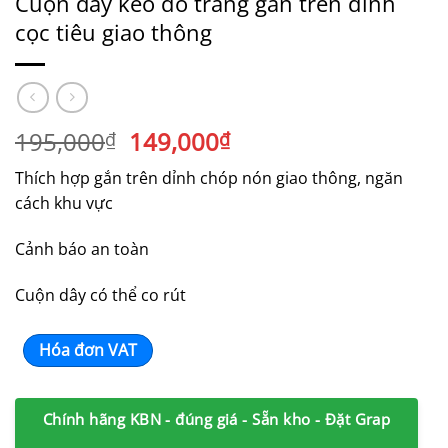
Cuộn dây kéo đỏ trắng gắn trên đỉnh
cọc tiêu giao thông
Giá
Giá
195,000
149,000
₫
₫
gốc
hiện
Thích hợp gắn trên dỉnh chóp nón giao thông, ngăn
là:
tại
cách khu vực
195,000₫.
là:
149,000₫.
Cảnh báo an toàn
Cuộn dây có thể co rút
Hóa đơn VAT
Chính hãng KBN - đúng giá - Sẵn kho - Đặt Grap