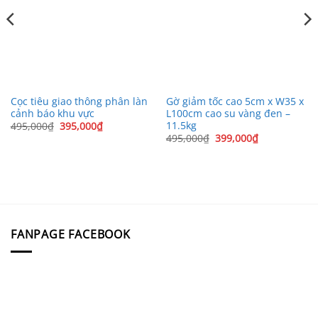
Cọc tiêu giao thông phân làn
Gờ giảm tốc cao 5cm x W35 x
cảnh báo khu vực
L100cm cao su vàng đen –
11.5kg
Giá
Giá
495,000
₫
395,000
₫
gốc
hiện
Giá
Giá
495,000
₫
399,000
₫
là:
tại
gốc
hiện
495,000₫.
là:
là:
tại
395,000₫.
495,000₫.
là:
399,000₫.
FANPAGE FACEBOOK