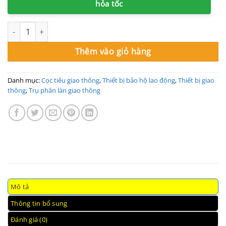
hỏa tốc
Cuộn dây kéo đỏ trắng gắn trên đỉnh cọc tiêu giao thông số lượn
Thêm vào giỏ hàng
Danh mục:
Cọc tiêu giao thông
,
Thiết bị bảo hộ lao động
,
Thiết bị giao
thông
,
Trụ phân làn giao thông
Mô tả
Thông tin bổ sung
Đánh giá (0)