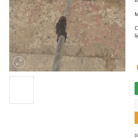
M
C
l
G
D