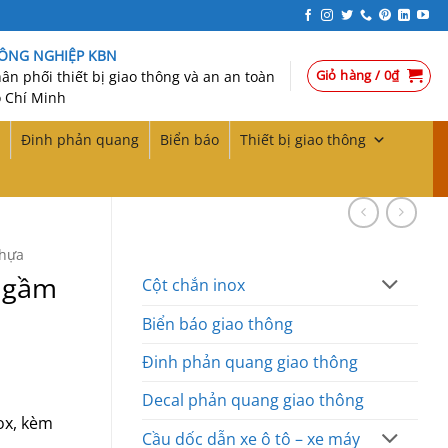
CÔNG NGHIỆP KBN
Giỏ hàng /
0
₫
n phối thiết bị giao thông và an an toàn
 Chí Minh
Đinh phản quang
Biển báo
Thiết bị giao thông
nhựa
i gầm
Cột chắn inox
Biển báo giao thông
Đinh phản quang giao thông
Decal phản quang giao thông
ox, kèm
Cầu dốc dẫn xe ô tô – xe máy