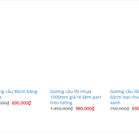
ng cầu 80cm bằng
Gương cầu lồi nhựa
Gương cầu lồi
a
1000mm giá rẻ kèm part
60cm loại ch
treo tường
xanh
Giá
Giá
000
₫
690,000
₫
gốc
hiện
Giá
Giá
Giá
1,450,000
₫
980,000
₫
750,000
₫
690
là:
tại
gốc
hiện
gốc
790,000₫.
là:
là:
tại
là:
.
690,000₫.
1,450,000₫.
là:
750
980,000₫.