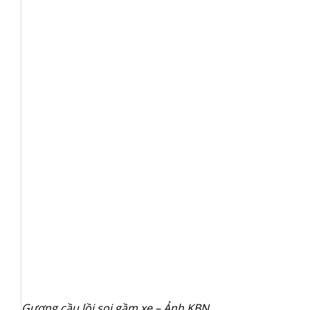
Gương cầu lồi soi gầm xe – Ảnh KBN