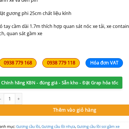
810,000₫.
là:
690,000₫.
ặt gương phi 25cm chất liệu kính
ó tay cầm dài 1.7m thích hợp quan sát nóc xe tải, xe contain
ịch, quan sát gầm xe
0938 779 168
0938 779 118
Hóa đơn VAT
Chính hãng KBN - đúng giá - Sẵn kho - Đặt Grap hỏa tốc
ương cầu lồi kiểm định 250mm soi gầm hay nóc xe số lượng
Thêm vào giỏ hàng
anh mục:
Gương cầu lồi
,
Gương cầu lồi nhựa
,
Gương cầu lồi soi gầm xe