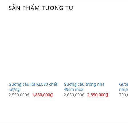
SẢN PHẨM TƯƠNG TỰ
Gương cầu lồi KLC80 chất
Gương cầu trong nhà
Gươ
lượng
49cm inox
nhự
iá
Giá
Giá
Giá
Giá
2,550,000
₫
1,850,000
₫
2,650,000
₫
2,350,000
₫
790,
iện
gốc
hiện
gốc
hiện
ại
là:
tại
là:
tại
à:
2,550,000₫.
là:
2,650,000₫.
là:
,950,000₫.
1,850,000₫.
2,350,000₫