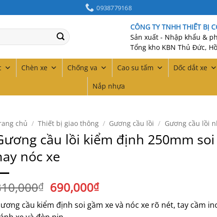
0938779168
CÔNG TY TNHH THIẾT BỊ 
Sản xuất - Nhập khẩu & phâ
Tổng kho KBN Thủ Đức, Hồ
c
Chèn xe
Chống va
Cao su tấm
Dốc dắt xe
Nắp nhựa
rang chủ
/
Thiết bị giao thông
/
Gương cầu lồi
/
Gương cầu lồi 
Gương cầu lồi kiểm định 250mm so
hay nóc xe
Giá
Giá
810,000
690,000
₫
₫
gốc
hiện
ương cầu kiểm định soi gầm xe và nóc xe rõ nét, tay cầm in
là:
tại
ánh xe và đèn pin