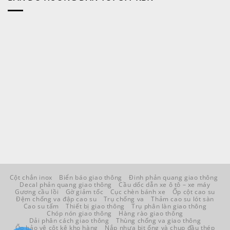
Cột chắn inox
Biển báo giao thông
Đinh phản quang giao thông
Decal phản quang giao thông
Cầu dốc dẫn xe ô tô – xe máy
Gương cầu lồi
Gờ giảm tốc
Cục chèn bánh xe
Ốp cột cao su
Đệm chống va đập cao su
Trụ chống va
Thảm cao su lót sàn
Cao su tấm
Thiết bị giao thông
Trụ phân làn giao thông
Chóp nón giao thông
Hàng rào giao thông
Dải phân cách giao thông
Thùng chống va giao thông
Ốp bảo vệ cột kệ kho hàng
Nắp nhựa bịt ống và chụp đầu thép