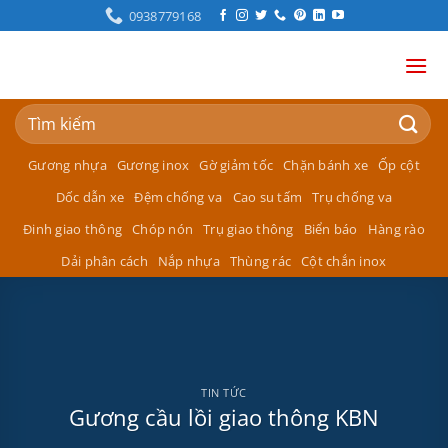
Bỏ
0938779168
qua
nội
dung
Tìm
kiếm:
Gương nhựa
Gương inox
Gờ giảm tốc
Chặn bánh xe
Ốp cột
Dốc dẫn xe
Đệm chống va
Cao su tấm
Trụ chống va
Đinh giao thông
Chóp nón
Trụ giao thông
Biển báo
Hàng rào
Dải phân cách
Nắp nhựa
Thùng rác
Cột chắn inox
TIN TỨC
Gương cầu lồi giao thông KBN