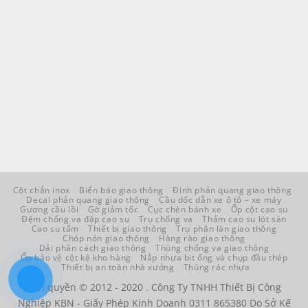
Cột chắn inox
Biển báo giao thông
Đinh phản quang giao thông
Decal phản quang giao thông
Cầu dốc dẫn xe ô tô – xe máy
Gương cầu lồi
Gờ giảm tốc
Cục chèn bánh xe
Ốp cột cao su
Đệm chống va đập cao su
Trụ chống va
Thảm cao su lót sàn
Cao su tấm
Thiết bị giao thông
Trụ phân làn giao thông
Chóp nón giao thông
Hàng rào giao thông
Dải phân cách giao thông
Thùng chống va giao thông
Ốp bảo vệ cột kệ kho hàng
Nắp nhựa bịt ống và chụp đầu thép
Thiết bị an toàn nhà xưởng
Thùng rác nhựa
Bản quyền © 2012 - 2020 . Công Ty TNHH Thiết Bị Công
Nghiệp KBN - Giấy Phép Kinh Doanh 0311 865380 Do Sở Kế