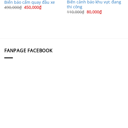
Biển cảnh báo khu vực đang
Biển báo cấm quay đầu xe
thi công
Giá
Giá
490,000
₫
450,000
₫
gốc
hiện
Giá
Giá
110,000
₫
80,000
₫
là:
tại
gốc
hiện
490,000₫.
là:
là:
tại
450,000₫.
110,000₫.
là:
80,000₫.
FANPAGE FACEBOOK