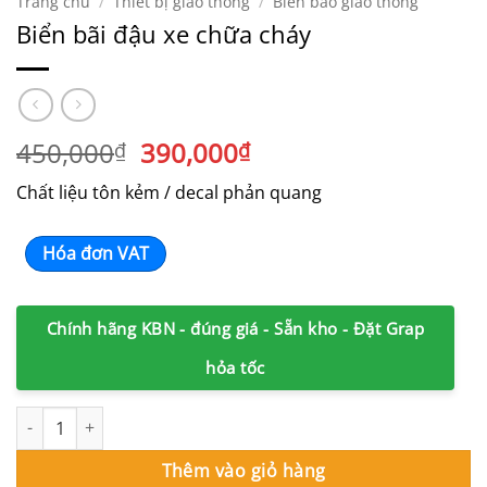
Trang chủ
/
Thiết bị giao thông
/
Biển báo giao thông
Biển bãi đậu xe chữa cháy
Giá
Giá
450,000
390,000
₫
₫
gốc
hiện
Chất liệu tôn kẻm / decal phản quang
là:
tại
450,000₫.
là:
390,000₫.
Hóa đơn VAT
Chính hãng KBN - đúng giá - Sẵn kho - Đặt Grap
hỏa tốc
Biển bãi đậu xe chữa cháy số lượng
Thêm vào giỏ hàng