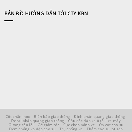
BẢN ĐỒ HƯỚNG DẪN TỚI CTY KBN
Cột chắn inox
Biển báo giao thông
Đinh phản quang giao thông
Decal phản quang giao thông
Cầu dốc dẫn xe ô tô – xe máy
Gương cầu lồi
Gờ giảm tốc
Cục chèn bánh xe
Ốp cột cao su
Đệm chống va đập cao su
Trụ chống va
Thảm cao su lót sàn