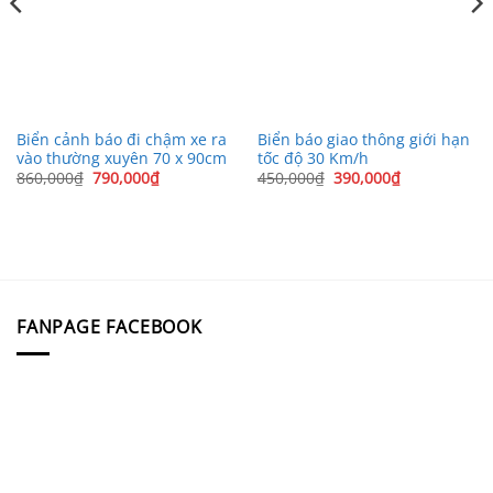
Biển cảnh báo đi chậm xe ra
Biển báo giao thông giới hạn
vào thường xuyên 70 x 90cm
tốc độ 30 Km/h
Giá
Giá
Giá
Giá
860,000
₫
790,000
₫
450,000
₫
390,000
₫
gốc
hiện
gốc
hiện
là:
tại
là:
tại
860,000₫.
là:
450,000₫.
là:
790,000₫.
390,000₫.
FANPAGE FACEBOOK