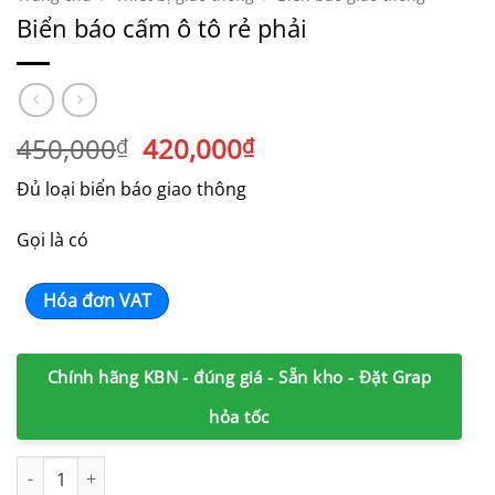
Biển báo cấm ô tô rẻ phải
Giá
Giá
450,000
420,000
₫
₫
gốc
hiện
Đủ loại biển báo giao thông
là:
tại
450,000₫.
là:
Gọi là có
420,000₫.
Hóa đơn VAT
Chính hãng KBN - đúng giá - Sẵn kho - Đặt Grap
hỏa tốc
Biển báo cấm ô tô rẻ phải số lượng