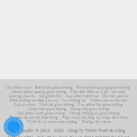
Cột chắn inox
Biển báo giao thông
Đinh phản quang giao thông
Decal phản quang giao thông
Cầu dốc dẫn xe ô tô – xe máy
Gương cầu lồi
Gờ giảm tốc
Cục chèn bánh xe
Ốp cột cao su
Đệm chống va đập cao su
Trụ chống va
Thảm cao su lót sàn
Cao su tấm
Thiết bị giao thông
Trụ phân làn giao thông
Chóp nón giao thông
Hàng rào giao thông
Dải phân cách giao thông
Thùng chống va giao thông
Ốp bảo vệ cột kệ kho hàng
Nắp nhựa bịt ống và chụp đầu thép
Thiết bị an toàn nhà xưởng
Thùng rác nhựa
Bản quyền © 2012 - 2020 . Công Ty TNHH Thiết Bị Công