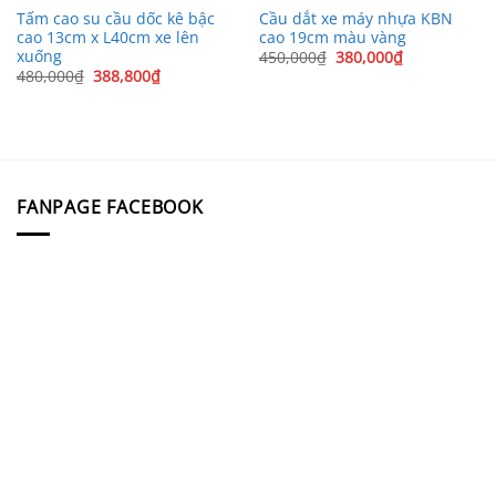
Tấm cao su cầu dốc kê bậc
Cầu dắt xe máy nhựa KBN
cao 13cm x L40cm xe lên
cao 19cm màu vàng
xuống
Giá
Giá
450,000
₫
380,000
₫
gốc
hiện
Giá
Giá
480,000
₫
388,800
₫
là:
tại
gốc
hiện
450,000₫.
là:
là:
tại
380,000₫.
480,000₫.
là:
388,800₫.
FANPAGE FACEBOOK