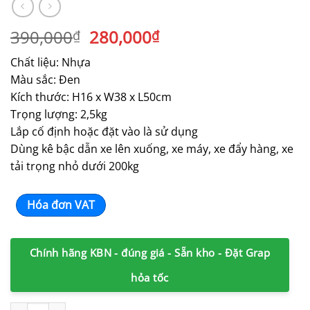
Giá
Giá
390,000
280,000
₫
₫
gốc
hiện
Chất liệu: Nhựa
là:
tại
Màu sắc: Đen
390,000₫.
là:
Kích thước: H16 x W38 x L50cm
280,000₫.
Trọng lượng: 2,5kg
Lắp cố định hoặc đặt vào là sử dụng
Dùng kê bậc dẫn xe lên xuống, xe máy, xe đẩy hàng, xe
tải trọng nhỏ dưới 200kg
Hóa đơn VAT
Chính hãng KBN - đúng giá - Sẵn kho - Đặt Grap
hỏa tốc
Cầu dắt xe máy nhựa cao 16cm màu đen số lượng