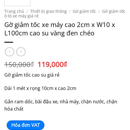
Trang chủ
/
Thiết bị giao thông
/
Gờ giảm tốc
/
Gờ giảm tốc
ô tô xe máy giá rẻ
Gờ giảm tốc xe máy cao 2cm x W10 x
L100cm cao su vàng đen chéo
Giá
Giá
150,000
119,000
₫
₫
gốc
hiện
Gờ giảm tốc cao su giá rẻ
là:
tại
150,000₫.
là:
Dài 1 mét x rọng 10cm x cao 2cm
119,000₫.
Gắn ram dốc, bãi đậu xe, nhà máy, chặn nước, chặn
hóa chất
Hóa đơn VAT