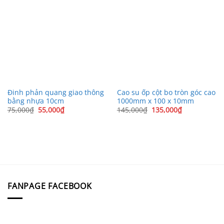
Đinh phản quang giao thông
Cao su ốp cột bo tròn góc cao
bằng nhựa 10cm
1000mm x 100 x 10mm
Giá
Giá
Giá
Giá
75,000
₫
55,000
₫
145,000
₫
135,000
₫
gốc
hiện
gốc
hiện
là:
tại
là:
tại
75,000₫.
là:
145,000₫.
là:
55,000₫.
135,000₫.
FANPAGE FACEBOOK