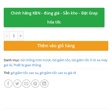
Chính hãng KBN - đúng giá - Sẵn kho - Đặt Grap
hỏa tốc
Gờ giảm tốc xe máy cao 2cm x W10 x L100cm cao su vàng đen ch
Thêm vào giỏ hàng
Danh mục:
Gờ chống trơn trượt
,
Gờ giảm tốc
,
Gờ giảm tốc ô tô xe máy
giá rẻ
,
Thiết bị giao thông
Thẻ:
gờ giảm tốc cao su
,
gờ giảm tốc cao su giá rẻ