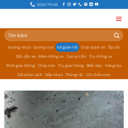
Bỏ
0938779168
qua
nội
dung
Tìm
kiếm:
Gương nhựa
Gương inox
Gờ giảm tốc
Chặn bánh xe
Ốp cột
Dốc dẫn xe
Đệm chống va
Cao su tấm
Trụ chống va
Đinh giao thông
Chóp nón
Trụ giao thông
Biển báo
Hàng rào
Dải phân cách
Nắp nhựa
Thùng rác
Cột chắn inox