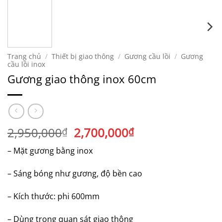
Trang chủ
/
Thiết bị giao thông
/
Gương cầu lồi
/
Gương
cầu lồi inox
Gương giao thông inox 60cm
Giá
Giá
2,950,000
2,700,000
₫
₫
gốc
hiện
– Mặt gương bằng inox
là:
tại
2,950,000₫.
là:
– Sáng bóng như gương, độ bền cao
2,700,000₫.
– Kích thước: phi 600mm
– Dùng trong quan sát giao thông