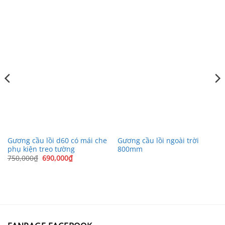
Gương cầu lồi d60 có mái che
Gương cầu lồi ngoài trời
phụ kiện treo tường
800mm
Giá
Giá
750,000
₫
690,000
₫
gốc
hiện
là:
tại
00₫.
750,000₫.
là:
690,000₫.