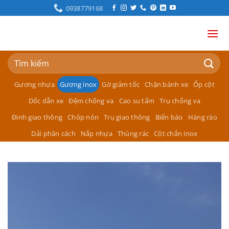
Bỏ
0938779168
qua
nội
dung
Tìm
kiếm:
Gương nhựa
Gương inox
Gờ giảm tốc
Chặn bánh xe
Ốp cột
Dốc dẫn xe
Đệm chống va
Cao su tấm
Trụ chống va
Đinh giao thông
Chóp nón
Trụ giao thông
Biển báo
Hàng rào
Dải phân cách
Nắp nhựa
Thùng rác
Cột chắn inox