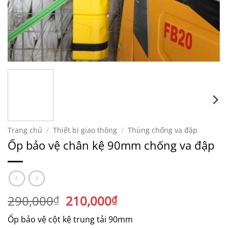
Trang chủ
/
Thiết bị giao thông
/
Thùng chống va đập
Ốp bảo vệ chân kệ 90mm chống va đập
Giá
Giá
290,000
210,000
₫
₫
gốc
hiện
Ốp bảo vệ cột kệ trung tải 90mm
là:
tại