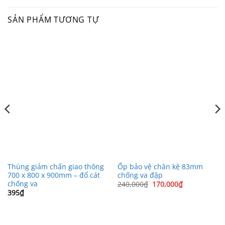
SẢN PHẨM TƯƠNG TỰ
Thùng giảm chấn giao thông
Ốp bảo vệ chân kệ 83mm
700 x 800 x 900mm – đổ cát
chống va đập
chống va
Giá
Giá
240,000
₫
170,000
₫
gốc
hiện
395
₫
là:
tại
240,000₫.
là:
170,000₫.