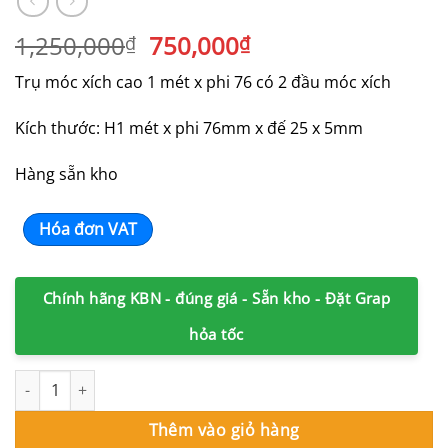
Giá
Giá
1,250,000
750,000
₫
₫
gốc
hiện
Trụ móc xích cao 1 mét x phi 76 có 2 đầu móc xích
là:
tại
1,250,000₫.
là:
Kích thước: H1 mét x phi 76mm x đế 25 x 5mm
750,000₫.
Hàng sẵn kho
Hóa đơn VAT
Chính hãng KBN - đúng giá - Sẵn kho - Đặt Grap
hỏa tốc
Trụ sắt phân làn móc xích phi H1000 x 76 x 250mm số lượng
Thêm vào giỏ hàng