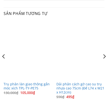
SẢN PHẨM TƯƠNG TỰ
Trụ phân làn giao thông gắn
Dải phân cách gờ cao su trụ
móc xích TPL-TY-PE75
nhựa cao 75cm (Đế L74 x W21
x H12cm)
Giá
Giá
130,000
₫
105,000
₫
gốc
hiện
Giá
Giá
590
₫
495
₫
là:
tại
gốc
hiện
130,000₫.
là:
là:
tại
105,000₫.
590₫.
là: