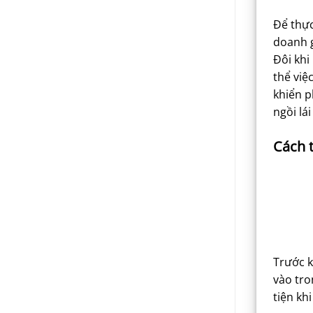
Để thực
doanh g
Đôi khi
thể việ
khiển p
ngồi lá
Cách t
Trước k
vào tro
tiện kh