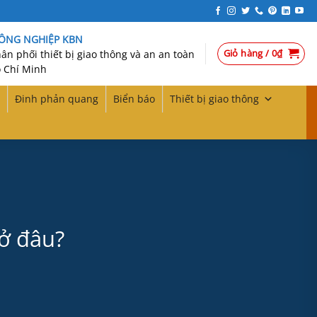
CÔNG NGHIỆP KBN
Giỏ hàng /
0
₫
n phối thiết bị giao thông và an an toàn
 Chí Minh
Đinh phản quang
Biển báo
Thiết bị giao thông
ở đâu?