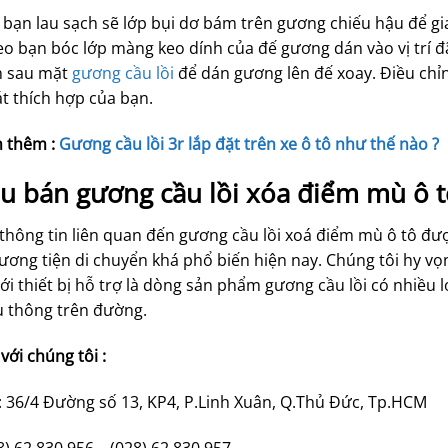
 bạn lau sạch sẽ lớp bụi dơ bám trên gương chiếu hậu để gi
eo bạn bóc lớp màng keo dính của đế gương dán vào vị trí đ
n sau mặt
gương cầu lồi
để dán gương lên đế xoay. Điều chỉn
t thích hợp của bạn.
 thêm :
Gương cầu lồi 3r lắp đặt trên xe ô tô như thế nào ?
u bán gương cầu lồi xóa điểm mù ô tô
hông tin liên quan đến gương cầu lồi xoá điểm mù ô tô đư
ơng tiện di chuyển khá phổ biến hiện nay. Chúng tôi hy vọ
ới thiết bị hỗ trợ là dòng sản phẩm gương cầu lồi có nhiều lợ
u thông trên đường.
 với chúng tôi :
 : 36/4 Đường số 13, KP4, P.Linh Xuân, Q.Thủ Đức, Tp.HCM
28) 62 830 956 – (028) 62 830 957