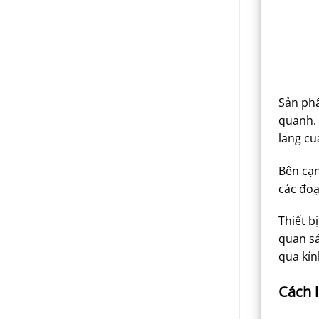
Sản ph
quanh. 
lang cu
Bên cạn
các đoạ
Thiết b
quan sá
qua kín
Cách 