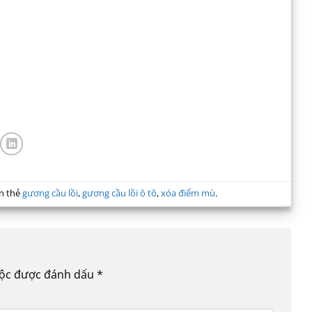
n thẻ
gương cầu lồi
,
gương cầu lồi ô tô
,
xóa điểm mù
.
uộc được đánh dấu
*