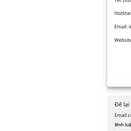
Hotline
Email: 
Websit
Để lạ
Email c
Bình lu