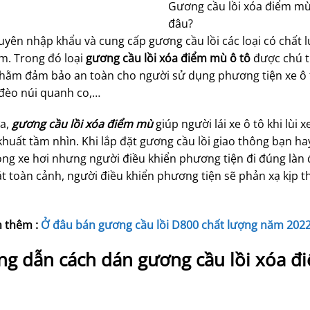
Gương cầu lồi xóa điểm mù
đâu?
yên nhập khẩu và cung cấp gương cầu lồi các loại có chất l
m. Trong đó loại
gương cầu lồi xóa điểm mù ô tô
được chú t
hằm đảm bảo an toàn cho người sử dụng phương tiện xe ô tô
đèo núi quanh co,…
a,
gương cầu lồi xóa điểm mù
giúp người lái xe ô tô khi lùi
khuất tầm nhìn. Khi lắp đặt gương cầu lồi giao thông bạn ha
ong xe hơi nhưng người điều khiển phương tiện đi đúng làn 
t toàn cảnh, người điều khiển phương tiện sẽ phản xạ kịp th
 thêm :
Ở đâu bán gương cầu lồi D800 chất lượng năm 202
g dẫn cách dán gương cầu lồi xóa đ