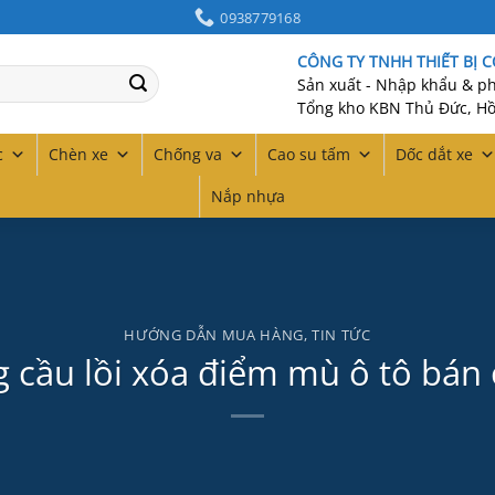
0938779168
CÔNG TY TNHH THIẾT BỊ 
Sản xuất - Nhập khẩu & phâ
Tổng kho KBN Thủ Đức, Hồ
c
Chèn xe
Chống va
Cao su tấm
Dốc dắt xe
Nắp nhựa
HƯỚNG DẪN MUA HÀNG
,
TIN TỨC
 cầu lồi xóa điểm mù ô tô bán 