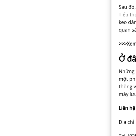
Sau đó,
Tiếp th
keo dá
quan sá
>>>Xem
Ở đâ
Những t
một phư
thông v
máy lư
Liên hệ
Địa chỉ
Tel: (0