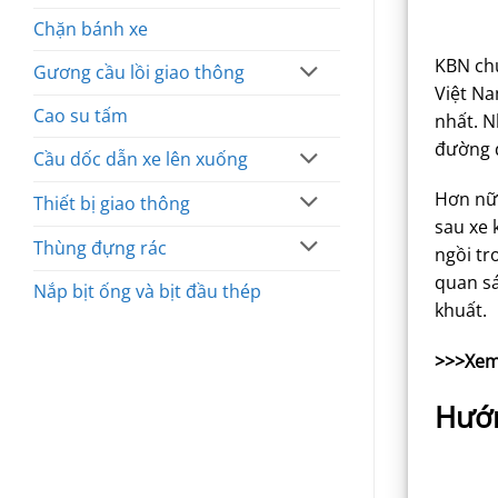
Chặn bánh xe
KBN chu
Gương cầu lồi giao thông
Việt Na
Cao su tấm
nhất. N
đường 
Cầu dốc dẫn xe lên xuống
Hơn nữ
Thiết bị giao thông
sau xe 
Thùng đựng rác
ngồi tr
quan sá
Nắp bịt ống và bịt đầu thép
khuất.
>>>Xem
Hướn