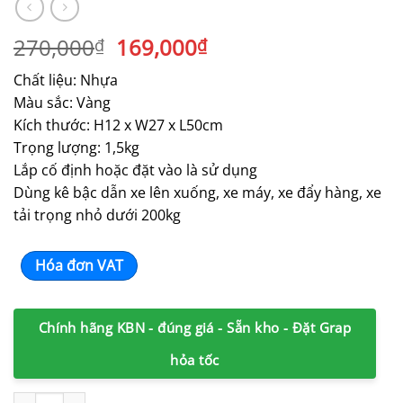
Giá
Giá
270,000
169,000
₫
₫
gốc
hiện
Chất liệu: Nhựa
là:
tại
Màu sắc: Vàng
270,000₫.
là:
Kích thước: H12 x W27 x L50cm
169,000₫.
Trọng lượng: 1,5kg
Lắp cố định hoặc đặt vào là sử dụng
Dùng kê bậc dẫn xe lên xuống, xe máy, xe đẩy hàng, xe
tải trọng nhỏ dưới 200kg
Hóa đơn VAT
Chính hãng KBN - đúng giá - Sẵn kho - Đặt Grap
hỏa tốc
Cầu dắt xe máy nhựa cao 12cm màu vàng số lượng