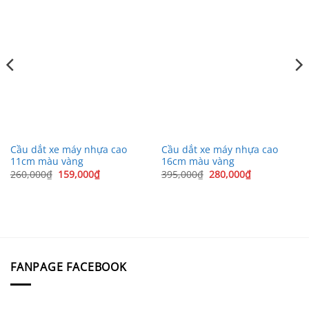
Cầu dắt xe máy nhựa cao
Cầu dắt xe máy nhựa cao
11cm màu vàng
16cm màu vàng
Giá
Giá
Giá
Giá
260,000
₫
159,000
₫
395,000
₫
280,000
₫
gốc
hiện
gốc
hiện
là:
tại
là:
tại
260,000₫.
là:
395,000₫.
là:
159,000₫.
280,000₫.
FANPAGE FACEBOOK