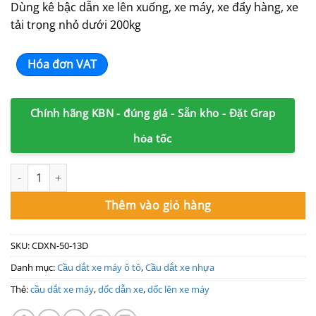
Dùng kê bậc dẫn xe lên xuống, xe máy, xe đẩy hàng, xe
tải trọng nhỏ dưới 200kg
Hóa đơn VAT
Chính hãng KBN - đúng giá - Sẵn kho - Đặt Grap
hỏa tốc
Cầu dắt xe máy nhựa cao 13cm màu đen số lượng
Thêm vào giỏ hàng
SKU:
CDXN-50-13D
Danh mục:
Cầu dắt xe máy ô tô
,
Cầu dắt xe nhựa
Thẻ:
cầu dắt xe máy
,
dốc dẫn xe
,
dốc lên xe máy