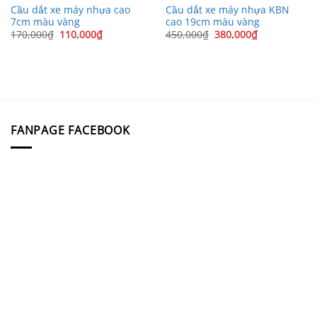
Cầu dắt xe máy nhựa cao
Cầu dắt xe máy nhựa KBN
7cm màu vàng
cao 19cm màu vàng
Giá
Giá
Giá
Giá
170,000
₫
110,000
₫
450,000
₫
380,000
₫
gốc
hiện
gốc
hiện
là:
tại
là:
tại
170,000₫.
là:
450,000₫.
là:
110,000₫.
380,000₫.
FANPAGE FACEBOOK