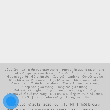
Cột chắn inox
Biển báo giao thông
Đinh phản quang giao thông
Decal phản quang giao thông
Cầu dốc dẫn xe ô tô – xe máy
Gương cầu lồi
Gờ giảm tốc
Cục chèn bánh xe
Ốp cột cao su
Đệm chống va đập cao su
Trụ chống va
Thảm cao su lót sàn
Cao su tấm
Thiết bị giao thông
Trụ phân làn giao thông
Chóp nón giao thông
Hàng rào giao thông
Dải phân cách giao thông
Thùng chống va giao thông
Ốp bảo vệ cột kệ kho hàng
Nắp nhựa bịt ống và chụp đầu thép
Thiết bị an toàn nhà xưởng
Thùng rác nhựa
Bản quyền © 2012 - 2020 . Công Ty TNHH Thiết Bị Công
Nghiệp KBN - Giấy Phép Kinh Doanh 0311 865380 Do Sở Kế