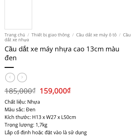
Trang chủ
/
Thiết bị giao thông
/
Cầu dắt xe máy ô tô
/
Cầu
dắt xe nhựa
Cầu dắt xe máy nhựa cao 13cm màu
đen
Giá
Giá
185,000
159,000
₫
₫
gốc
hiện
Chất liệu: Nhựa
là:
tại
Màu sắc: Đen
185,000₫.
là:
Kích thước: H13 x W27 x L50cm
159,000₫.
Trọng lượng: 1,7kg
Lắp cố định hoặc đặt vào là sử dụng