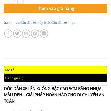
Thêm vào giỏ hàng
Danh mục:
Cầu dắt xe máy ô tô
,
Cầu dắt xe nhựa
Mô tả
Đánh giá (0)
DỐC DẪN XE LÊN XUỐNG BẬC CAO 5CM BẰNG NHỰA
MÀU ĐEN – GIẢI PHÁP HOÀN HẢO CHO DI CHUYỂN AN
TOÀN