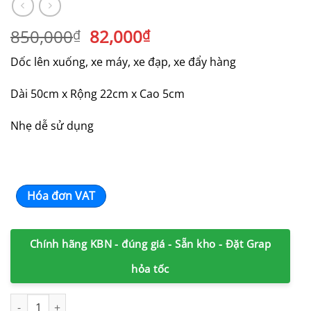
Giá
Giá
850,000
82,000
₫
₫
gốc
hiện
Dốc lên xuống, xe máy, xe đạp, xe đẩy hàng
là:
tại
850,000₫.
là:
Dài 50cm x Rộng 22cm x Cao 5cm
82,000₫.
Nhẹ dễ sử dụng
Hóa đơn VAT
Chính hãng KBN - đúng giá - Sẵn kho - Đặt Grap
hỏa tốc
Dốc dẫn xe lên xuống bậc cao 5cm x W22 x L50cm bằng nhựa mà