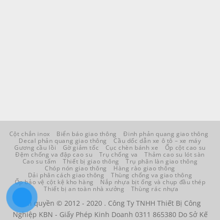
Cột chắn inox
Biển báo giao thông
Đinh phản quang giao thông
Decal phản quang giao thông
Cầu dốc dẫn xe ô tô – xe máy
Gương cầu lồi
Gờ giảm tốc
Cục chèn bánh xe
Ốp cột cao su
Đệm chống va đập cao su
Trụ chống va
Thảm cao su lót sàn
Cao su tấm
Thiết bị giao thông
Trụ phân làn giao thông
Chóp nón giao thông
Hàng rào giao thông
Dải phân cách giao thông
Thùng chống va giao thông
Ốp bảo vệ cột kệ kho hàng
Nắp nhựa bịt ống và chụp đầu thép
Thiết bị an toàn nhà xưởng
Thùng rác nhựa
Bản quyền © 2012 - 2020 . Công Ty TNHH Thiết Bị Công
Nghiệp KBN - Giấy Phép Kinh Doanh 0311 865380 Do Sở Kế