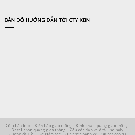
BẢN ĐỒ HƯỚNG DẪN TỚI CTY KBN
Cột chắn inox
Biển báo giao thông
Đinh phản quang giao thông
Decal phản quang giao thông
Cầu dốc dẫn xe ô tô – xe máy
Gương cầu lồi
Gờ giảm tốc
Cục chèn bánh xe
Ốp cột cao su