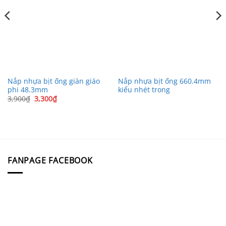
Nắp nhựa bịt ống giàn giáo
Nắp nhựa bịt ống 660.4mm
phi 48.3mm
kiểu nhét trong
Giá
Giá
3,900
₫
3,300
₫
gốc
hiện
là:
tại
3,900₫.
là:
3,300₫.
FANPAGE FACEBOOK