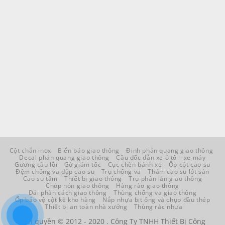
Cột chắn inox
Biển báo giao thông
Đinh phản quang giao thông
Decal phản quang giao thông
Cầu dốc dẫn xe ô tô – xe máy
Gương cầu lồi
Gờ giảm tốc
Cục chèn bánh xe
Ốp cột cao su
Đệm chống va đập cao su
Trụ chống va
Thảm cao su lót sàn
Cao su tấm
Thiết bị giao thông
Trụ phân làn giao thông
Chóp nón giao thông
Hàng rào giao thông
Dải phân cách giao thông
Thùng chống va giao thông
Ốp bảo vệ cột kệ kho hàng
Nắp nhựa bịt ống và chụp đầu thép
Thiết bị an toàn nhà xưởng
Thùng rác nhựa
Bản quyền © 2012 - 2020 . Công Ty TNHH Thiết Bị Công