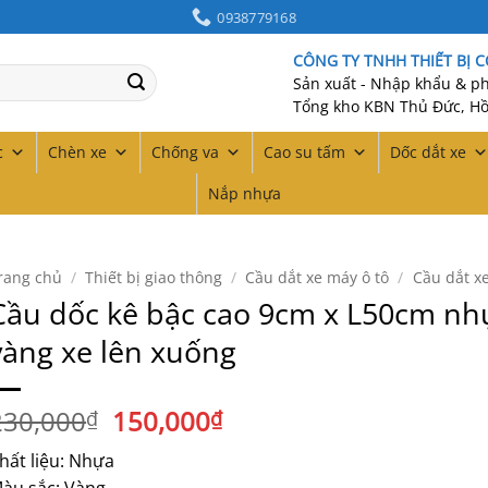
0938779168
CÔNG TY TNHH THIẾT BỊ 
Sản xuất - Nhập khẩu & phâ
Tổng kho KBN Thủ Đức, Hồ
c
Chèn xe
Chống va
Cao su tấm
Dốc dắt xe
Nắp nhựa
rang chủ
/
Thiết bị giao thông
/
Cầu dắt xe máy ô tô
/
Cầu dắt x
Cầu dốc kê bậc cao 9cm x L50cm nh
vàng xe lên xuống
Giá
Giá
230,000
150,000
₫
₫
gốc
hiện
hất liệu: Nhựa
là:
tại
àu sắc: Vàng