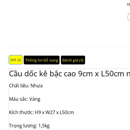
T
Mô tả
Thông tin bổ sung
Đánh giá (0)
Cầu dốc kê bậc cao 9cm x L50cm 
Chất liệu: Nhựa
Màu sắc: Vàng
Kích thước: H9 x W27 x L50cm
Trọng lượng: 1,5kg