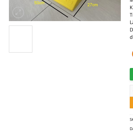
K
T
L
D
d
C
S
D