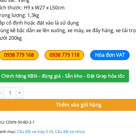
230,000₫.
là:
ích thước: H9 x W27 x L50cm
150,000₫.
rọng lượng: 1,3kg
ắp cố định hoặc đặt vào là sử dụng
ùng kê bậc dẫn xe lên xuống, xe máy, xe đẩy hàng, xe tải tr
ưới 200kg
0938 779 168
0938 779 118
Hóa đơn VAT
Chính hãng KBN - đúng giá - Sẵn kho - Đặt Grap hỏa tốc
ầu dốc kê bậc cao 9cm x L50cm nhựa vàng xe lên xuống số lượng
Thêm vào giỏ hàng
KU:
CDXN-50-8D-2-1
anh mục:
Cầu dắt xe máy ô tô
,
Cầu dắt xe nhựa