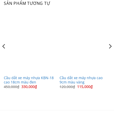
SẢN PHẨM TƯƠNG TỰ
Cầu dắt xe máy nhựa KBN-18
Cầu dắt xe máy nhựa cao
cao 18cm màu đen
9cm màu vàng
Giá
Giá
Giá
Giá
450,000
₫
330,000
₫
120,000
₫
115,000
₫
gốc
hiện
gốc
hiện
là:
tại
là:
tại
450,000₫.
là:
120,000₫.
là:
330,000₫.
115,000₫.