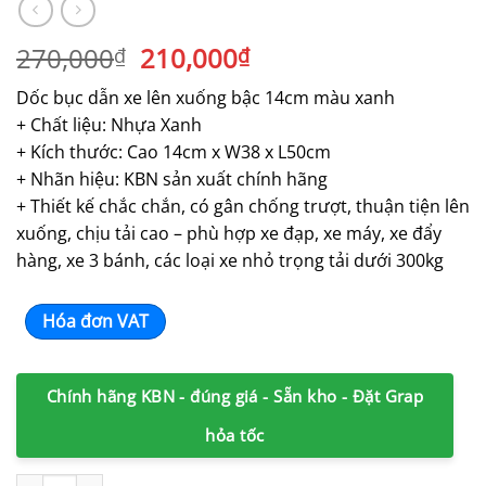
Giá
Giá
270,000
210,000
₫
₫
gốc
hiện
Dốc bục dẫn xe lên xuống bậc 14cm màu xanh
là:
tại
+ Chất liệu: Nhựa Xanh
270,000₫.
là:
+ Kích thước: Cao 14cm x W38 x L50cm
210,000₫.
+ Nhãn hiệu: KBN sản xuất chính hãng
+ Thiết kế chắc chắn, có gân chống trượt, thuận tiện lên
xuống, chịu tải cao – phù hợp xe đạp, xe máy, xe đẩy
hàng, xe 3 bánh, các loại xe nhỏ trọng tải dưới 300kg
Hóa đơn VAT
Chính hãng KBN - đúng giá - Sẵn kho - Đặt Grap
hỏa tốc
Cầu dốc nhựa KBN-14 kê bậc dẫn xe cao 14cm màu xanh số lượ